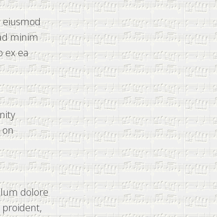
do eiusmod
 ad minim
p ex ea
nity
e on
illum dolore
 proident,