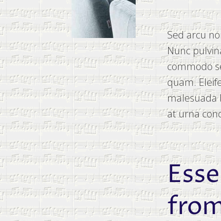
Sed arcu non
Nunc pulvin
commodo sed
quam. Eleif
malesuada bi
at urna con
Esse
from