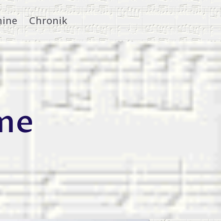
ine
Chronik
ime