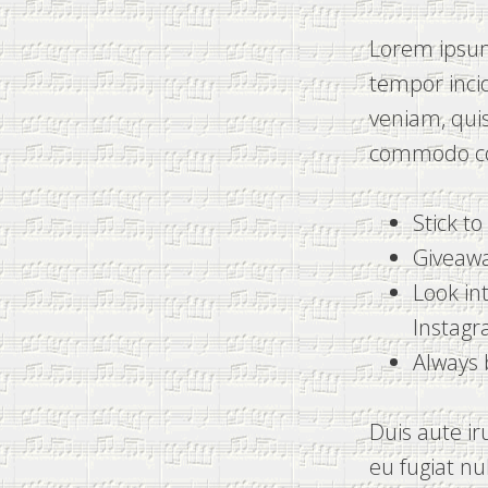
Lorem ipsum 
tempor inci
veniam, quis
commodo co
Stick t
Giveawa
Look in
Instag
Always 
Duis aute ir
eu fugiat nu