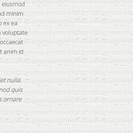
do eiusmod
 ad minim
p ex ea
n voluptate
t occaecat
it anim id
et nulla.
smod quis
s ornare