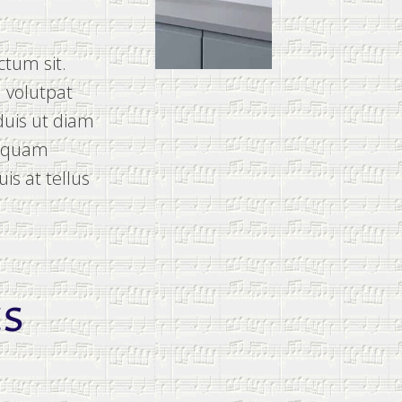
ctum sit.
 volutpat
duis ut diam
liquam
is at tellus
ts