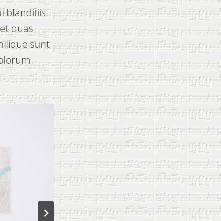
 blanditiis
 et quas
milique sunt
 dolorum