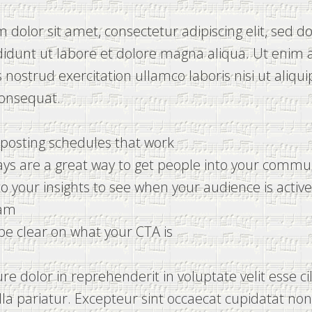
dolor sit amet, consectetur adipiscing elit, sed 
didunt ut labore et dolore magna aliqua. Ut enim
 nostrud exercitation ullamco laboris nisi ut aliqui
nsequat.
o posting schedules that work
ys are a great way to get people into your commu
to your insights to see when your audience is activ
ram
be clear on what your CTA is
ure dolor in reprehenderit in voluptate velit esse c
lla pariatur. Excepteur sint occaecat cupidatat non