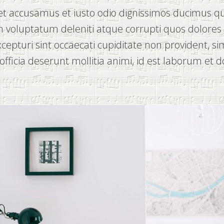
et accusamus et iusto odio dignissimos ducimus qui
 voluptatum deleniti atque corrupti quos dolores
cepturi sint occaecati cupiditate non provident, si
 officia deserunt mollitia animi, id est laborum et