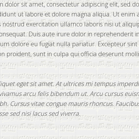
dolor sit amet, consectetur adipiscing elit, sed 
didunt ut labore et dolore magna aliqua. Ut enim
 nostrud exercitation ullamco laboris nisi ut aliqui
sequat. Duis aute irure dolor in reprehenderit i
illum dolore eu fugiat nulla pariatur. Excepteur sin
n proident, sunt in culpa qui officia deserunt moll
.
liquet eget sit amet. At ultrices mi tempus imperdi
vivamus arcu felis bibendum ut. Arcu cursus eui
ibh. Cursus vitae congue mauris rhoncus. Faucibu
se sed nisi lacus sed viverra.