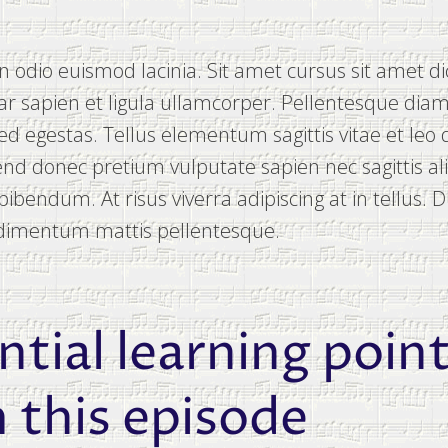
 odio euismod lacinia. Sit amet cursus sit amet di
ar sapien et ligula ullamcorper. Pellentesque diam
 egestas. Tellus elementum sagittis vitae et leo 
end donec pretium vulputate sapien nec sagittis a
bendum. At risus viverra adipiscing at in tellus. Du
dimentum mattis pellentesque.
ntial learning poin
 this episode