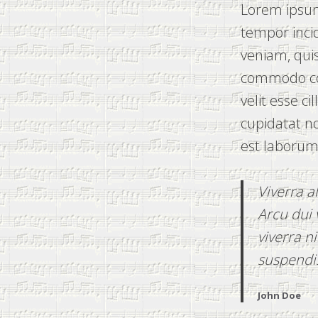
Lorem ipsum 
tempor inci
veniam, quis
commodo con
velit esse c
cupidatat no
est laborum
Viverra a
Arcu dui 
viverra n
suspendis
John Doe